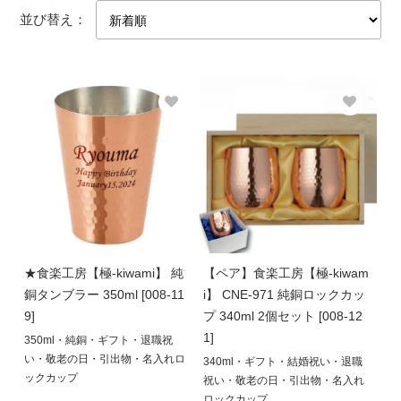
並び替え：
★食楽工房【極-kiwami】 純
【ペア】食楽工房【極-kiwam
銅タンブラー 350ml [008-11
i】 CNE-971 純銅ロックカッ
9]
プ 340ml 2個セット [008-12
1]
350ml・純銅・ギフト・退職祝
い・敬老の日・引出物・名入れロ
340ml・ギフト・結婚祝い・退職
ックカップ
祝い・敬老の日・引出物・名入れ
ロックカップ